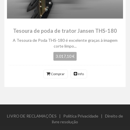
Tesoura de poda de trator Jansen THS-180
A Tesoura de Poda THS-180 é excelente graças à imagem
corte limpo...
3.017,10 €
Comprar
Info
LIVRO DE RECLAMAÇÔES
|
Política Privacidade
|
Direito de
livre resolução