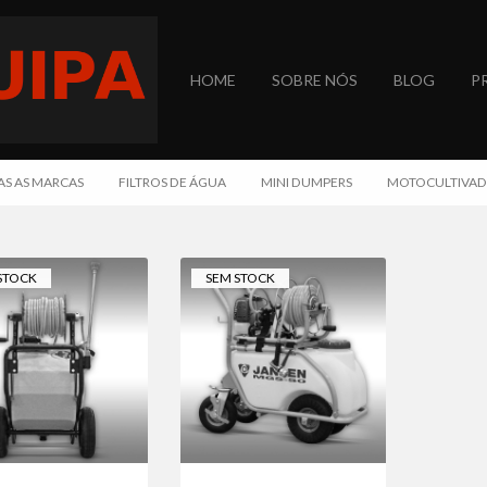
HOME
SOBRE NÓS
BLOG
P
NOVIDADES
CONTACTOS
S AS MARCAS
FILTROS DE ÁGUA
MINI DUMPERS
MOTOCULTIVAD
STOCK
SEM STOCK