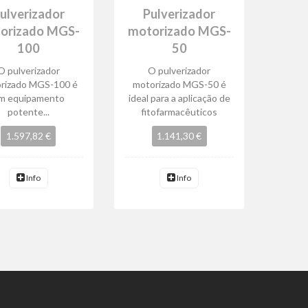
ulverizador
Pulverizador
orizado MGS-
motorizado MGS-
100
50
O pulverizador
O pulverizador
rizado MGS-100 é
motorizado MGS-50 é
m equipamento
ideal para a aplicação de
potente...
fitofarmacêuticos
1.597,82 €
1.141,30 €
Info
Info